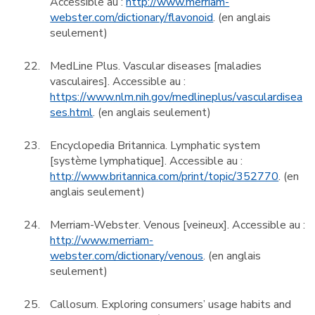
Accessible au :
http://www.merriam-
webster.com/dictionary/flavonoid
. (en anglais
seulement)
MedLine Plus. Vascular diseases [maladies
vasculaires]. Accessible au :
https://www.nlm.nih.gov/medlineplus/vasculardisea
ses.html
. (en anglais seulement)
Encyclopedia Britannica. Lymphatic system
[système lymphatique]. Accessible au :
http://www.britannica.com/print/topic/352770
. (en
anglais seulement)
Merriam-Webster. Venous [veineux]. Accessible au :
http://www.merriam-
webster.com/dictionary/venous
. (en anglais
seulement)
Callosum. Exploring consumers’ usage habits and