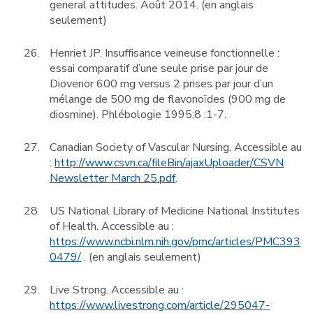
general attitudes. Août 2014. (en anglais
seulement)
Henriet JP. Insuffisance veineuse fonctionnelle :
essai comparatif d’une seule prise par jour de
Diovenor 600 mg versus 2 prises par jour d’un
mélange de 500 mg de flavonoïdes (900 mg de
diosmine). Phlébologie 1995;8 :1-7.
Canadian Society of Vascular Nursing. Accessible au
:
http://www.csvn.ca/fileBin/ajaxUploader/CSVN
Newsletter March 25.pdf
.
US National Library of Medicine National Institutes
of Health. Accessible au :
https://www.ncbi.nlm.nih.gov/pmc/articles/PMC393
0479/
. (en anglais seulement)
Live Strong. Accessible au :
https://www.livestrong.com/article/295047-