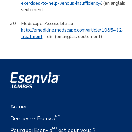
exercises-to-help-venous-insufficiency/
. (en anglais
seulement)
Medscape. Accessible au :
http://emedicine.medscape.com/article/1085412-
treatment
– d8. (en anglais seulement)
Accueil
MD
Découvrez Esenvia
MD
Pourquoi Esenvia
est pour vous ?