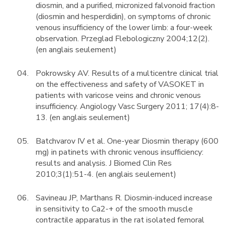
diosmin, and a purified, micronized falvonoid fraction
(diosmin and hesperdidin), on symptoms of chronic
venous insufficiency of the lower limb: a four-week
observation. Przeglad Flebologiczny 2004;12(2).
(en anglais seulement)
Pokrowsky AV. Results of a multicentre clinical trial
on the effectiveness and safety of VASOKET in
patients with varicose veins and chronic venous
insufficiency. Angiology Vasc Surgery 2011; 17(4):8-
13. (en anglais seulement)
Batchvarov IV et al. One-year Diosmin therapy (600
mg) in patinets with chronic venous insufficiency:
results and analysis. J Biomed Clin Res
2010;3(1):51-4. (en anglais seulement)
Savineau JP, Marthans R. Diosmin-induced increase
in sensitivity to Ca2-+ of the smooth muscle
contractile apparatus in the rat isolated femoral