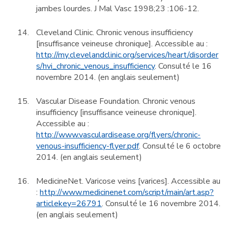
jambes lourdes. J Mal Vasc 1998;23 :106-12.
Cleveland Clinic. Chronic venous insufficiency
[insuffisance veineuse chronique]. Accessible au :
http://my.clevelandclinic.org/services/heart/disorder
s/hvi_chronic_venous_insufficiency
. Consulté le 16
novembre 2014. (en anglais seulement)
Vascular Disease Foundation. Chronic venous
insufficiency [insuffisance veineuse chronique].
Accessible au :
http://www.vasculardisease.org/flyers/chronic-
venous-insufficiency-flyer.pdf
. Consulté le 6 octobre
2014. (en anglais seulement)
MedicineNet. Varicose veins [varices]. Accessible au
:
http://www.medicinenet.com/script/main/art.asp?
articlekey=26791
. Consulté le 16 novembre 2014.
(en anglais seulement)